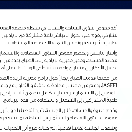
أكد مفوض شؤون السياحة والشباب في سلطة منطقة العقبة الاقتص
تشاركي يقوم على الحوار المباشر بلغة مشتركة مع الرياديين
تطوير مشاريعهم وتحقيق التنمية الاقتصادية المستدامة.
وأشار النابلسي وبحضور مفوض الشؤون الاقتصاديه والاستثمار ا
محمد الحسنات، ومدير مديرية الريادية ريما الطباع، بعدد من ر
تحويل الأفكار إلى مشاريع واعدة، مشدداً في الوقت ذاته على أهم
(ASFF)، بدعم من مجلس محافظة العقبة وبالتعاون مع جامع
داعيةً المشاركين إلى التسجيل والاستفادة من هذه البرنامج.
وقدم عليوة والحسنات، خلال الجلسة، شرحاً تفصيلياً حول أبرز ا
مفوضية شؤون الاقتصاد والاستثمار في السلطة، بما يسهم في 
وشهدت الجلسة نقاشاً تفاعلياً ، تم خلاله طرح أبرز التحديات 