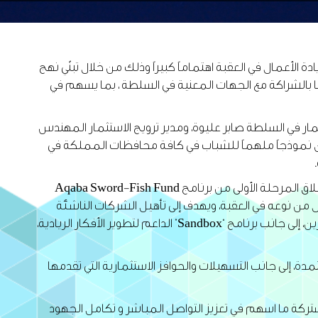
الأعمال في العقبة اهتماماً كبيراً وذلك من خلال تبنّي نهج
ا بالشراكة مع الجهات المعنية في السلطة ، بما يسهم في
مار في السلطة صابر عليوة، ومدير ترويج الاستثمار المهندس
مثلون نموذجاً ملهماً للشباب في كافة محافظات المملكة في
من جهتها، قدمت الطباع إيجازاً حول برامج مديرية الريادة الهادفة إلى تمكين الرياديين وتطوير بيئة الأعمال في العقبة ، مشيرة إلى إطلاق المرحلة الأولى من برنامج Aqaba Sword-Fish Fund
أول من نوعه في العقبة، ويهدف إلى تأهيل الشركات الناشئة
للوصول إلى الاستثمار عبر مسار متكامل يتضمن ثلاث مراحل رئيسية تشمل الجاهزية الاستثمارية والتقييم والتشبيك مع المستثمرين، إلى جانب برنامج “Sandbox” الداعم لتطوير الأفكار الريادية،
دة، إلى جانب التسهيلات والحوافز الاستثمارية التي تقدمها
مشتركة ما اسهم في تعزيز التواصل المباشر و تكامل الجهود