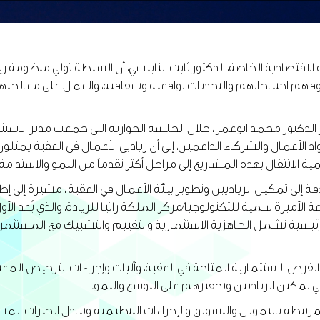
ادية الخاصة، الدكتور ثابت النابلسي، أن السلطة تولي منظومة ريادة 
 وفهم احتياجاتهم والتحديات بواقعية وشفافية، والعمل على معالجته
لدكتور محمد ابوعمر ، خلال الجلسة الحوارية التي جمعت مدير الاستث
واد الأعمال والشركاء الداعمين، إلى أن رياديي الأعمال في العقبة ي
ية الانتقال بهذه المشاريع إلى مراحل أكثر تقدماً من النمو والاستدامة.
ة الأميرة سمية للتكنولوجيا/مركز الملكة رانيا للريادة، والذي يُعد ال
لفرص الاستثمارية المتاحة في العقبة، وآليات وإجراءات الترخيص المعتم
تمكين الرياديين وتحفيزهم على التوسع والنمو.
المرتبطة بالتمويل والتسويق والإجراءات التنظيمية وتبادل الخبرات ال