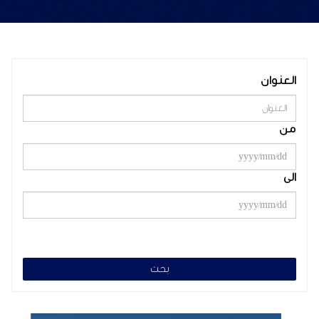
العنوان
من
الى
بحث