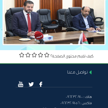
كيف تقيم محتوى الصفحة؟
تواصل معنا
هاتف :
0096232091000
فاكس :
0096232091056