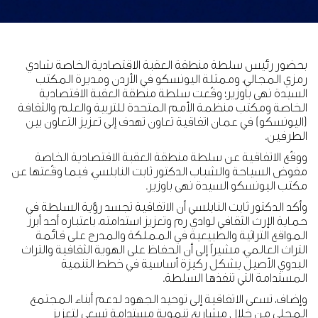
بحضور رئيس سلطة منطقة العقبة الاقتصادية الخاصة شادي
رمزي المجالي، وممثلة اليونسكو في الأردن ومديرة المكتب
السيدة نهى باوزير؛ وقّعت سلطة منطقة العقبة الاقتصادية
الخاصة ومكتب منظمة الأمم المتحدة للتربية والعلم والثقافة
(اليونسكو) في عمان اتفاقية تعاون تهدف إلى تعزيز التعاون بين
الطرفين.
ووقّع الاتفاقية عن سلطة منطقة العقبة الاقتصادية الخاصة
مفوض السياحة والشباب الدكتور ثابت النابلسي، فيما وقّعتها عن
مكتب اليونسكو السيدة نهى باوزير.
وأكد الدكتور ثابت النابلسي أن الاتفاقية تجسد رؤية السلطة في
حماية الإرث الثقافي لوادي رم وتعزيز استدامته، باعتباره أحد أبرز
المواقع التراثية والطبيعية في المملكة والمدرج على قائمة
التراث العالمي، مشيراً إلى أن الحفاظ على الهوية الثقافية والتراث
البدوي الأصيل يشكل ركيزة أساسية في خطط التنمية
المستدامة التي تنفذها السلطة.
وإضاف، تسعى الاتفاقية إلى توحيد الجهود لدعم أبناء المجتمع
المحلي من خلال مشاريع تنموية مستدامة تسعى لتعزيز