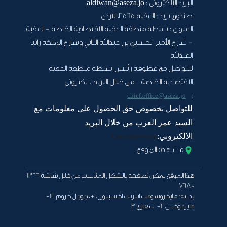
البريد الالكتروني :
aldiwan@aseza.jo
صندوق بريد :
العقبة 2565، الأردن
العنوان :
سلطة منطقة العقبة الاقتصادية الخاصة - العقبة
- شارع الأمير الحسين بن عبدالله الثاني وشارع الملكة رانيا
العبدلله
للتواصل مع عطوفة رئيس سلطة منطقة العقبة
الاقتصادية الخاصة من خلال البريد الالكتروني
:
chief.office@aseza.jo
للتواصل بخصوص حق الحصول على معلومات مع
السيد عمر العزب من خلال البريد
الالكتروني:
Oazab@aseza.jo
مشاهدة الموقع
هذا الموقع يمكن تصفحه بالشكل المناسب من خلال شاشة 1366
* 768
يدعم مايكروسوفت انترنت اكسبلورر 10+ ، جوجل كروم 12+ ،
فايرفوكس 2+ ، سفاري 3