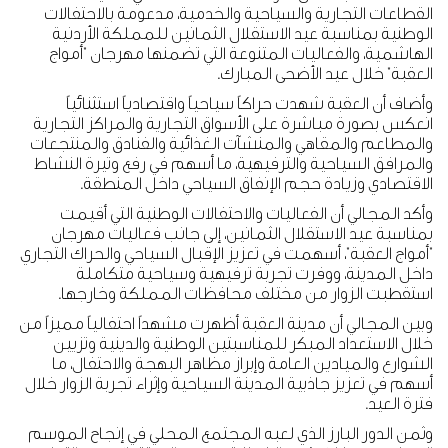
القطاعات التجارية والسياحية والخدمية، مدعومة بالاحتفالات
الوطنية بمناسبة عيد الاستقلال الثمانين للمملكة الأردنية
الهاشمية، والفعاليات المتنوعة التي تضمنها مهرجان "أمواج
العقبة" خلال عيد الأضحى المبارك.
وأضاف أن العقبة شهدت حراكاً سياحياً واقتصادياً استثنائياً
انعكس بصورة مباشرة على الأسواق التجارية والمراكز التجارية
والمطاعم والمقاهي والمنشآت الغذائية والفنادق والمنتجعات
والمرافق السياحية والترفيهية، ما أسهم في رفع وتيرة النشاط
الاقتصادي وزيادة حجم الإنفاق السياحي داخل المنطقة.
وأكد المجالي أن الفعاليات والاحتفالات الوطنية التي أقيمت
بمناسبة عيد الاستقلال الثمانين، إلى جانب فعاليات مهرجان
"أمواج العقبة"، أسهمت في تعزيز الإقبال السياحي والحراك التجاري
داخل المدينة، ووفرت تجربة ترفيهية وسياحية متكاملة
استقطبت الزوار من مختلف محافظات المملكة وخارجها.
وبين المجالي أن مدينة العقبة أظهرت مشهداً احتفالياً مميزاً من
خلال الاستعداد المبكر للمناسبتين الوطنية والدينية وتزيين
الشوارع والميادين العامة وإبراز مظاهر البهجة والاحتفال، ما
أسهم في تعزيز جاذبية المدينة السياحية وإثراء تجربة الزوار خلال
فترة العيد.
وثمن الدور البارز الذي لعبه المجتمع المحلي في إنجاح الموسم