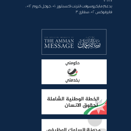
* 768
يدعم مايكروسوفت انترنت اكسبلورر 10+ ، جوجل كروم 12+ ،
فايرفوكس 2+ ، سفاري 3