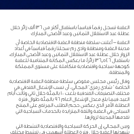
العقبة تسجل رقماً قياسياً باستقبال أكثر من 136 ألف زائر خلال
عطلة عيد الاستقلال الثمانين وعيد الأضحى المبارك
العقبة – أعلنت سلطة منطقة العقبة الاقتصادية الخاصة أن
مدينة العقبة ومنطقة وادي رم سجلتا رقماً قياسياً في أعداد
الزوار خلال عطلة عيد الاستقلال الثمانين وعيد الأضحى المبارك،
باستقبال 136,546 زائراً، ما يعكس المكانة المتنامية للعقبة
كوجهة سياحية واقتصادية متكاملة على مستوى المملكة
والمنطقة.
وقال رئيس مجلس مفوضي سلطة منطقة العقبة الاقتصادية
الخاصة " شادي رمزي" المجالي ، أن نسب الإشغال الفندقي في
مختلف التصنيفات الفندقية بلغت 100 بالمئة خلال ثاني وثالث أيام
العيد، فيما بلغ معدل الإشغال العام 96 بالمئة طوال فترة
العطلة، الأمر الذي يعكس حجم الطلب المرتفع على المنتج
السياحي في العقبة والثقة المتزايدة بالخدمات السياحية التي
تقدمها المدينة لزوارها.
وبين المجالي، إن الحركة السياحية والاقتصادية النشطة التي
شهدتها العقبة خلال فترة العطلة أسهمت في تنشيط مختلف