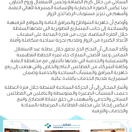
السياحي من خلال كرم الضيافة وحسن الاستقبال وروح التعاون،
بما عكس الصورة الحضارية والإنسانية المشرقة لأهالي العقبة،
وأسهم في تعزيز مستويات الرضا لدى الزوار.
وأوضح أن جاهزية الشواطئ والمرافق العامة والمواقع الترفيهية
والسياحية، إلى جانب المشاريع التطويرية التي نفذتها السلطة
خلال الفترة الماضية، عززت من قدرة المدينة على استيعاب
الأعداد الكبيرة من الزوار وتقديم تجربة سياحية متكاملة وآمنة.
وأكد المجالي أن النجاح الذي تحقق خلال عطلة عيد الاستقلال
الثمانين وعيد الأضحى المبارك جاء ثمرة الخطط التنظيمية
والتشغيلية والخدمية التي نفذتها بالتعاون مع محافظة العقبة
وكافة الشركاء من القطاعين العام والخاص، والتي هدفت إلى رفع
جاهزية المرافق والمنشآت السياحية والخدمية وضمان
استمرارية تقديم الخدمات بكفاءة عالية.
وأشار المجالي إلى أن الحركة السياحية النشطة خلال فترة العطلة
دعمت المنشآت الصغيرة والمتوسطة والعاملين في القطاعين
السياحي والخدمي، وأسهمت في خلق نشاط اقتصادي واسع
انعكس إيجاباً على مختلف القطاعات المرتبطة بالسياحة
والخدمات والترفيه