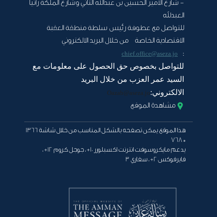
- شارع الأمير الحسين بن عبدالله الثاني وشارع الملكة رانيا
العبدلله
للتواصل مع عطوفة رئيس سلطة منطقة العقبة
الاقتصادية الخاصة من خلال البريد الالكتروني
:
chief.office@aseza.jo
للتواصل بخصوص حق الحصول على معلومات مع
السيد عمر العزب من خلال البريد
الالكتروني:
Oazab@aseza.jo
مشاهدة الموقع
هذا الموقع يمكن تصفحه بالشكل المناسب من خلال شاشة 1366
* 768
يدعم مايكروسوفت انترنت اكسبلورر 10+ ، جوجل كروم 12+ ،
فايرفوكس 2+ ، سفاري 3