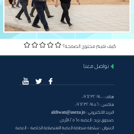
كيف تقيم محتوى الصفحة؟
تواصل معنا
هاتف :
0096232091000
فاكس :
0096232091056
البريد الالكتروني :
aldiwan@aseza.jo
صندوق بريد :
العقبة 2565، الأردن
العنوان :
سلطة منطقة العقبة الاقتصادية الخاصة - العقبة