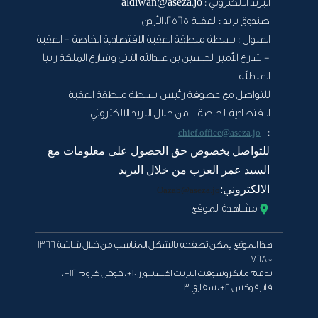
البريد الالكتروني :
aldiwan@aseza.jo
صندوق بريد :
العقبة 2565، الأردن
العنوان :
سلطة منطقة العقبة الاقتصادية الخاصة - العقبة
- شارع الأمير الحسين بن عبدالله الثاني وشارع الملكة رانيا
العبدلله
للتواصل مع عطوفة رئيس سلطة منطقة العقبة
الاقتصادية الخاصة من خلال البريد الالكتروني
:
chief.office@aseza.jo
للتواصل بخصوص حق الحصول على معلومات مع
السيد عمر العزب من خلال البريد
الالكتروني:
Oazab@aseza.jo
مشاهدة الموقع
هذا الموقع يمكن تصفحه بالشكل المناسب من خلال شاشة 1366
* 768
يدعم مايكروسوفت انترنت اكسبلورر 10+ ، جوجل كروم 12+ ،
فايرفوكس 2+ ، سفاري 3