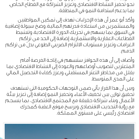
نحو تحفيز النشاط الاقتصادي وتعزيز الشراكة مع القطاع الخاص،
بما يدعم استدامة النمو في المنطقة.
وأكد أبو عمر أن هذه الإجراءات تهدف إلى تمكين المواطنين
والمستثمرين من استعادة قدرتهم المالية، وضخ سيولة إضافية
في السوق، بما يسهم في تحريك الدورة الاقتصادية، وتنشيط
القطاعات العقارية والاستثمارية، إضافة إلى الحد من تراكم
الغرامات وتعزيز مستويات الالتزام الضريبي الطوعي بدلً من تراكم
الذمم.
وأضاف إلى أن هذه الحوافز ستسهم في إتاحة الفرصة أمام
المتعثرين لتصويب أوضاعهم والعودة إلى النشاط الاقتصادي، بما
يقلل من مخاطر التعثر المستقبلي، ويعزز كفاءة التحصيل المالي
على المدى المتوسط.
وبين أن هذا القرار يأتي ضمن التوجهات الحكومية التي تستهدف
تحقيق توازن بين تخفيف الأعباء وتحفيز النمو إضافة إلى تعزيز بيئة
الأعمال وبناء شراكة حقيقة مع المجتمع الاقتصادي ، بما ينسجم
مع رؤية التحديث الاقتصادي ويرسخ موقع العقبة كمحرك
اقتصادي رئيسي على مستوى المملكة.