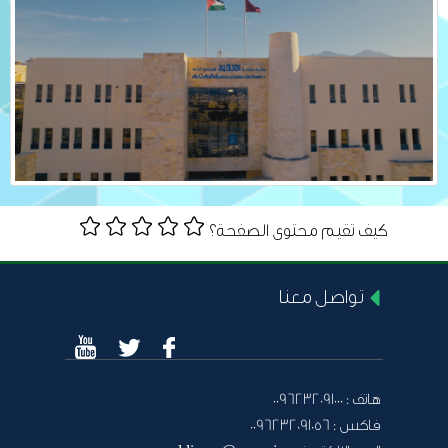
كيف تقيم محتوى الصفحة؟
تواصل معنا
هاتف :
0096232091000
فاكس :
0096232091056