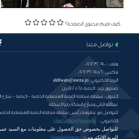
كيف تقيم محتوى الصفحة؟
تواصل معنا
هاتف :
0096232091000
فاكس :
0096232091056
البريد الالكتروني :
aldiwan@aseza.jo
صندوق بريد :
العقبة 2565، الأردن
العنوان :
سلطة منطقة العقبة الاقتصادية الخاصة - العقبة - شارع ال
عبدالله الثاني وشارع الملكة رانيا العبدلله
للتواصل مع عطوفة رئيس سلطة منطقة العقبة الاقتصادية الخاصة
chief.office@aseza.jo
الالكتروني :
للتواصل بخصوص حق الحصول على معلومات مع السيد عمر
البريد الالكتروني:
Oazab@aseza.jo