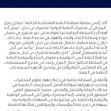
أكد رئيس سلطة منطقة العقبة الاقتصادية الخاصة " شادي رمزي
" المجالي أن مختبرات العقبة الدولية "مختبرات بن حيان " تمثل أحد
أهم أذرع السلطة الرقابية لما تقوم به من دور محوري في ضمان
جودة وسلامة الغذاء والماء والهواء في مدينة العقبة ، جاء ذلك
خلال رعايته فعاليات احتفال مختبرات بن حيان بالتزامن مع يوم
الأغذية العالمي الذي جاء هذا العام تحت شعار " يدًا بيد من أجل
أغذية ومستقبل أفضل " الذي نظمته مختبرات بن حيان بحضور
محافظ العقبة أيمن العوايشة و مفوض البيئة والسلامة العامة
في السلطة الدكتور نضال العوران وعدد من مديري المستشفيات
في كلا القطاعين العام والخا ص ومديري الأجهزة المعنية ذات
العلاقة في العقبة .
وأضاف إن السلطة ماضية في دعم جهود تطوير المختبرات
وتحديث تجهيزاتها لمواكبة أفضل الممارسات العالمية في
مجالات الرقابة والتحليل والفحص ، مشيدً بالمستوى التقني
المتطور الذي وصلت إليه المختبرات وفق أعلى المعايير الوطنية
والدولية والحاصلة على مجموعة من الشهادات الدولية بما
يسهم في تعزيز ثقة المؤسسات والمواطنين بنتائجها الدقيقة.