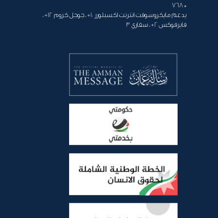
* 768
يدعم مايكروسوفت انترنت اكسبلورر 10+ ، جوجل كروم 12+ ،
فايرفوكس 2+ ، سفاري 3