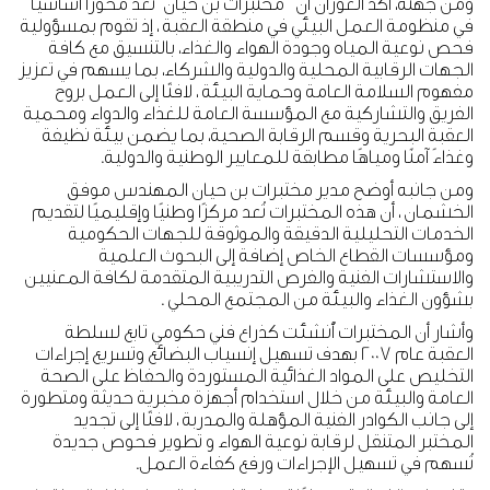
ومن جهته، أكد العوران أن " مختبرات بن حيان" تُعدّ محورًا أساسيًا
في منظومة العمل البيئي في منطقة العقبة ، إذ تقوم بمسؤولية
فحص نوعية المياه وجودة الهواء والغذاء، بالتنسيق مع كافة
الجهات الرقابية المحلية والدولية والشركاء، بما يسهم في تعزيز
مفهوم السلامة العامة وحماية البيئة ، لافتًا إلى العمل بروح
الفريق والتشاركية مع المؤسسة العامة للغذاء والدواء ومحمية
العقبة البحرية وقسم الرقابة الصحية، بما يضمن بيئة نظيفة
وغذاءً آمنًا ومياهًا مطابقة للمعايير الوطنية والدولية.
ومن جانبه أوضح مدير مختبرات بن حيان المهندس موفق
الخشمان ، أن هذه المختبرات تُعد مركزًا وطنيًا وإقليميًا لتقديم
الخدمات التحليلية الدقيقة والموثوقة للجهات الحكومية
ومؤسسات القطاع الخاص إضافة إلى البحوث العلمية
والاستشارات الفنية والفرص التدريبية المتقدمة لكافة المعنيين
بشؤون الغذاء والبيئة من المجتمع المحلي .
وأشار أن المختبرات أُنشئت كذراع فني حكومي تابع لسلطة
العقبة عام 2007 بهدف تسهيل إنسياب البضائع وتسريع إجراءات
التخليص على المواد الغذائية المستوردة والحفاظ على الصحة
العامة والبيئة من خلال استخدام أجهزة مخبرية حديثة ومتطورة
إلى جانب الكوادر الفنية المؤهلة والمدربة ، لافتًا إلى تجديد
المختبر المتنقل لرقابة نوعية الهواء و تطوير فحوص جديدة
تُسهم في تسهيل الإجراءات ورفع كفاءة العمل.