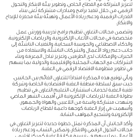
لتعزيز الشراكة مع القطاع الخاص، وتطوير بيئة الابتكار والتحول
الرقمي، من خلال تنفيذ برامج ومبادرات مشتركة تُعنى ببناء
القدرات الرقمية، ودعم ريادة الأعمال، وتهيئة بيئة محفزة للإبداع
والابتكار.
وتتضمن مجالات التعاون تنظيم برامج تدريبية وورش عمل
متخصصة في مجالات الألعاب الإلكترونية، والرياضات الإلكترونية،
والذكاء الاصطناعي، والحوسبة السحابية، والتقنيات الناشئة، إلى
جانب دعم رواد الأعمال والشركات الناشئة، والاستفادة من
الخبرات والإمكانات لدى الطرفين، وتعزيز تبادل المعرفة وبناء
الشراكات مع الجهات المحلية والإقليمية والدولية، بما يسهم
في تطوير منظومة الاقتصاد الرقمي في العقبة.
ويأتي توقيع هذه المذكرة امتدادًا للتعاون القائم بين الجانبين،
حيث سبق لسلطة منطقة العقبة الاقتصادية الخاصة وشركة
تقنية العقبة لخدمات استشارات التعليم التعاون في تنظيم
بطولة العقبة للرياضات الإلكترونية التي أُقيمت الشهر الماضي،
وشهدت مشاركة واسعة من اللاعبين والهواة والجمهور،
وأسهمت في إبراز العقبة كوجهة داعمة لقطاع الرياضات
الإلكترونية وتشجيع المواهب الشابة.
وأكد الجانبان أن المذكرة تمثل خطوة جديدة لتعزيز التعاون في
مجالات التحول الرقمي والابتكار، وتمكين الشباب، ودعم ريادة
الأعمال، بما يسهم في ترسيخ مكانة العقبة كمركز إقليمي