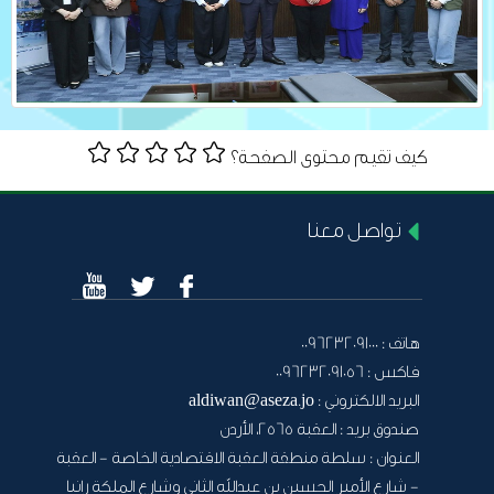
كيف تقيم محتوى الصفحة؟
تواصل معنا
هاتف :
0096232091000
فاكس :
0096232091056
البريد الالكتروني :
aldiwan@aseza.jo
صندوق بريد :
العقبة 2565، الأردن
العنوان :
سلطة منطقة العقبة الاقتصادية الخاصة - العقبة
- شارع الأمير الحسين بن عبدالله الثاني وشارع الملكة رانيا