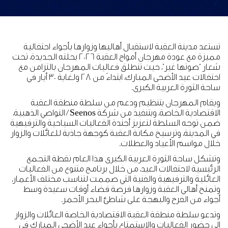
تستعد مدينة العقبة لاستقبال أهاليها وزوارها بأجواء احتفالية
مميزة مع عودة مهرجان أمواج العقبة 2026 بحلته الجديدة، تحت
شعار “صوتها غير”، حيث تنطلق فعاليات المهرجان بالتزامن مع
احتفالات عيد الأضحى المبارك، ابتداءً من 28 ولغاية 30 أيار في
ساحة الثورة العربية الكبرى.
ويقام المهرجان بتنظيم ودعم من سلطة منطقة العقبة
الاقتصادية الخاصة، وبتنفيذ من شركة Seenos / النواصي الذهبية،
ضمن توجه السلطة لتعزيز أجندة الفعاليات السياحية والترفيهية
في المدينة، وترسيخ مكانة العقبة كوجهة جاذبة للعائلات والزوار
خلال مواسم الأعياد والعطلات.
وتشكل ساحة الثورة العربية الكبرى هذا العام نقطة التجمع
الرئيسية لاحتفالات العيد، من خلال برنامج متنوع من الفعاليات
العائلية والترفيهية والفنية التي صممت لتناسب مختلف الأعمار،
وتمنح أهالي العقبة وزوارها فرصة قضاء أوقات سعيدة وسط
أجواء من الفرح والبهجة على شاطئ البحر الأحمر.
وتدعو سلطة منطقة العقبة الاقتصادية الخاصة العائلات والزوار
إلى حضور الفعاليات والاستمتاع بأجواء عيد الأضحى المبارك في