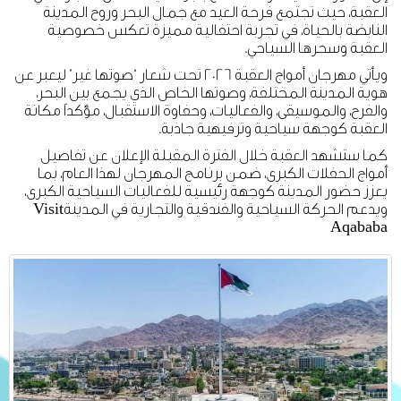
العقبة، حيث تجتمع فرحة العيد مع جمال البحر وروح المدينة
النابضة بالحياة، في تجربة احتفالية مميزة تعكس خصوصية
العقبة وسحرها السياحي.
ويأتي مهرجان أمواج العقبة 2026 تحت شعار “صوتها غير” ليعبر عن
هوية المدينة المختلفة، وصوتها الخاص الذي يجمع بين البحر،
والفرح، والموسيقى، والفعاليات، وحفاوة الاستقبال، مؤكداً مكانة
العقبة كوجهة سياحية وترفيهية جاذبة.
كما ستشهد العقبة خلال الفترة المقبلة الإعلان عن تفاصيل
أمواج الحفلات الكبرى، ضمن برنامج المهرجان لهذا العام، بما
يعزز حضور المدينة كوجهة رئيسية للفعاليات السياحية الكبرى،
ويدعم الحركة السياحية والفندقية والتجارية في المدينةVisit
Aqababa