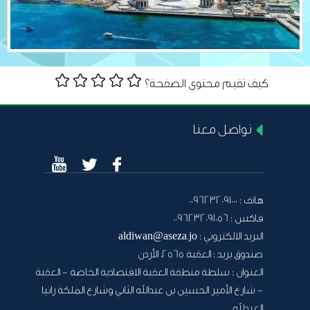
كيف تقيم محتوى الصفحة؟
تواصل معنا
هاتف :
0096232091000
فاكس :
0096232091056
البريد الالكتروني :
aldiwan@aseza.jo
صندوق بريد :
العقبة 2565، الأردن
العنوان :
سلطة منطقة العقبة الاقتصادية الخاصة - العقبة
- شارع الأمير الحسين بن عبدالله الثاني وشارع الملكة رانيا
العبدلله