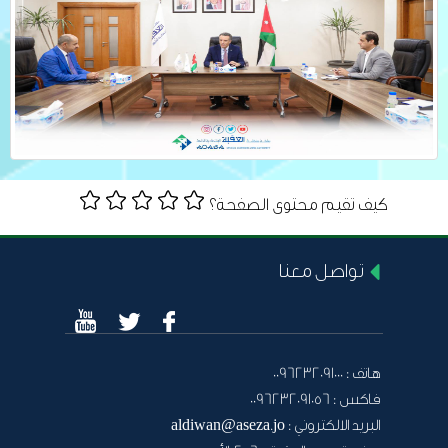
كيف تقيم محتوى الصفحة؟
تواصل معنا
هاتف :
0096232091000
فاكس :
0096232091056
البريد الالكتروني :
aldiwan@aseza.jo