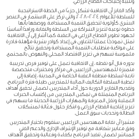
وتلبية إحتياجات القطاع الزراعي.
وأكد الفايز أن الاتفاقية تشكل جزءًا من الخطة الاستراتيجية
للسلطة للأعوام 2024-2028، والتي تركز على الاستثمار في العنصر
البشري كأولوية لتحقيق التنمية المستدامة. ووصفها بأنها
خطوة نوعية لتعزيز الشراكة بين السلطة والنقابة، ورافدًا أساسيًا
لجهود تطوير القطاع الزراعي في العقبة، كما أشار إلى أن الاتفاقية
تمثل نموذجًا عمليًا للتعاون في إعداد كوادر بشرية مؤهلة قادرة
على مواكبة متطلبات التنمية المستدامة وتحقيق نتائج
ملموسة تسهم في تعزيز الاقتصاد المحلي والنهوض بالمجتمع.
بدوره قال أبو نقطه ، إن الاتفاقية تعمل على توفير فرص تدريبية
متميزة للمهندسين الزراعيين في مراكز ومختبرات متخصصة
تابعة لسلطة منطقة العقبة الخاصة في المدينة ، إضافة إلى
تغطية السلطة التكاليف المالية للمتدربين طيلة فترة البرنامج،
وتقديم التقارير الدورية حول أداء المتدربين، لضمان تحقيق أهداف
البرنامج المتمثلة في تمكين المتدربين من إكتساب الخبرات
العملية ونقل المعرفة والمهارات الزراعية الحديثة ما يسهم في
تعزيز إنتاجية القطاع الزراعي و ابتكار حلول فعّالة لمشكلات
البطالة وتحديات سوق العمل.
مشيرا أن نقابة المهندسين الزراعيين ستقوم باختيار المتدربين
وفق معايير شفافة، مع توفير الإشراف الإداري والدعم الفني
المباشر لضمان تنفيذ البرنامج بكفاءة وفعالية وتحقيق الأهداف