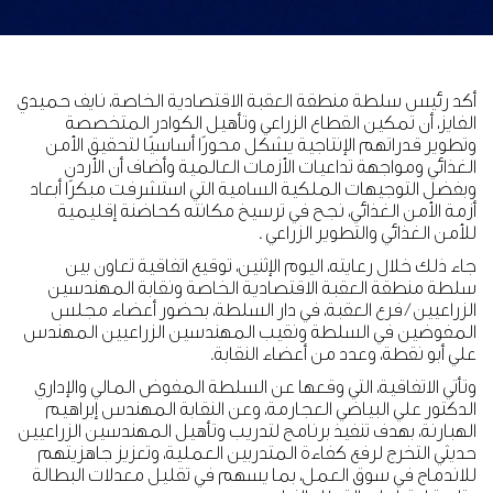
أكد رئيس سلطة منطقة العقبة الاقتصادية الخاصة، نايف حميدي
الفايز، أن تمكين القطاع الزراعي وتأهيل الكوادر المتخصصة
وتطوير قدراتهم الإنتاجية يشكل محورًا أساسيًا لتحقيق الأمن
الغذائي ومواجهة تداعيات الأزمات العالمية وأضاف أن الأردن
وبفضل التوجيهات الملكية السامية التي استشرفت مبكرًا أبعاد
أزمة الأمن الغذائي، نجح في ترسيخ مكانته كحاضنة إقليمية
للأمن الغذائي والتطوير الزراعي .
جاء ذلك خلال رعايته، اليوم الإثنين، توقيع اتفاقية تعاون بين
سلطة منطقة العقبة الاقتصادية الخاصة ونقابة المهندسين
الزراعيين / فرع العقبة، في دار السلطة، بحضور أعضاء مجلس
المفوضين في السلطة ونقيب المهندسين الزراعيين المهندس
علي أبو نقطة، وعدد من أعضاء النقابة.
وتأتي الاتفاقية، التي وقعها عن السلطة المفوض المالي والإداري
الدكتور علي البياضي العجارمة، وعن النقابة المهندس إبراهيم
الهبارنة، بهدف تنفيذ برنامج لتدريب وتأهيل المهندسين الزراعيين
حديثي التخرج لرفع كفاءة المتدربين العملية، وتعزيز جاهزيتهم
للاندماج في سوق العمل، بما يسهم في تقليل معدلات البطالة