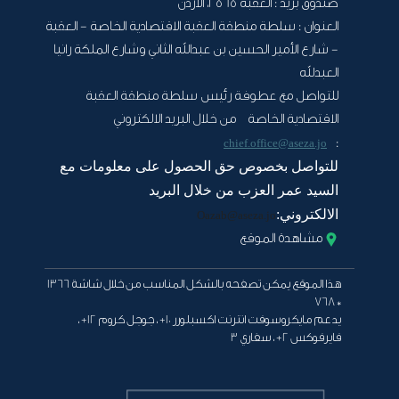
صندوق بريد :
العقبة 2565، الأردن
العنوان :
سلطة منطقة العقبة الاقتصادية الخاصة - العقبة
- شارع الأمير الحسين بن عبدالله الثاني وشارع الملكة رانيا
العبدلله
للتواصل مع عطوفة رئيس سلطة منطقة العقبة
الاقتصادية الخاصة من خلال البريد الالكتروني
:
chief.office@aseza.jo
للتواصل بخصوص حق الحصول على معلومات مع
السيد عمر العزب من خلال البريد
الالكتروني:
Oazab@aseza.jo
مشاهدة الموقع
هذا الموقع يمكن تصفحه بالشكل المناسب من خلال شاشة 1366
* 768
يدعم مايكروسوفت انترنت اكسبلورر 10+ ، جوجل كروم 12+ ،
فايرفوكس 2+ ، سفاري 3