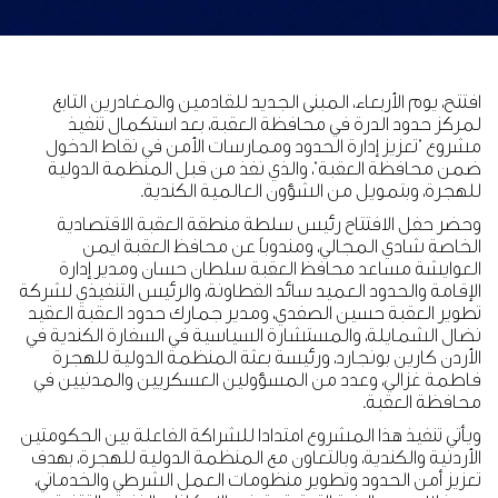
افتتح، يوم الأربعاء، المبنى الجديد للقادمين والمغادرين التابع
لمركز حدود الدرة في محافظة العقبة، بعد استكمال تنفيذ
مشروع "تعزيز إدارة الحدود وممارسات الأمن في نقاط الدخول
ضمن محافظة العقبة"، والذي نفذ من قبل المنظمة الدولية
للهجرة، وبتمويل من الشؤون العالمية الكندية.
وحضر حفل الافتتاح رئيس سلطة منطقة العقبة الاقتصادية
الخاصة شادي المجالي، ومندوباً عن محافظ العقبة ايمن
العوايشة مساعد محافظ العقبة سلطان حسان ومدير إدارة
الإقامة والحدود العميد سائد القطاونة، والرئيس التنفيذي لشركة
تطوير العقبة حسين الصفدي، ومدير جمارك حدود العقبة العقيد
نضال الشمايلة، والمستشارة السياسية في السفارة الكندية في
الأردن كارين بونجارد، ورئيسة بعثة المنظمة الدولية للهجرة
فاطمة غزالي، وعدد من المسؤولين العسكريين والمدنيين في
محافظة العقبة.
ويأتي تنفيذ هذا المشروع امتدادا للشراكة الفاعلة بين الحكومتين
الأردنية والكندية، وبالتعاون مع المنظمة الدولية للهجرة، بهدف
تعزيز أمن الحدود وتطوير منظومات العمل الشرطي والخدماتي،