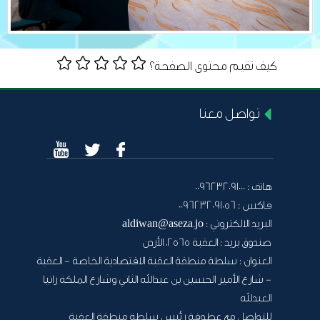
كيف تقيم محتوى الصفحة؟
تواصل معنا
هاتف :
0096232091000
فاكس :
0096232091056
البريد الالكتروني :
aldiwan@aseza.jo
صندوق بريد :
العقبة 2565، الأردن
العنوان :
سلطة منطقة العقبة الاقتصادية الخاصة - العقبة
- شارع الأمير الحسين بن عبدالله الثاني وشارع الملكة رانيا
العبدلله
للتواصل مع عطوفة رئيس سلطة منطقة العقبة