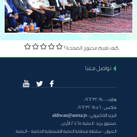
كيف تقيم محتوى الصفحة؟
تواصل معنا
هاتف :
0096232091000
فاكس :
0096232091056
البريد الالكتروني :
aldiwan@aseza.jo
صندوق بريد :
العقبة 2565، الأردن
العنوان :
سلطة منطقة العقبة الاقتصادية الخاصة - العقبة