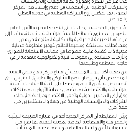
كما عبّر عن شكره وتقديره لكافة الجهات والمؤسسات
والشركات الوطنية التي أسهمت في دعم وإنشاء هذا المركز
الحيوي، بما يعكس روح الشراكة الوطنية في خدمة الوطن
والمواطن.
وأشاد وزير الداخلية بالإجراءات التي تنتهجها مديرية الأمن العام
للنهوض بمستوى خدماتها الأمنية والإنسانية الشاملة، مشيراً إلى
مراعاتها للطبيعة الجغرافية والسكانية المتنوعة في مدن
ومحافظات المملكة، وسعيها الدائم لتوفير منظومة حماية
مدنية ذات كفاءة عالية، خصوصاً في مجالات الاستجابة للطوارئ
والأزمات، مستندة إلى مقومات فنية وتكنولوجية متقدمة تراعي
حاجة المنطقة وطبيعتها.
من جهته، أكد اللواء المعايطة أن افتتاح مركز دفاع مدني العقبة
المتخصص يأتي في إطار النهج التشاركي والتطويري الاحترافي الذي
تتبعه مديرية الأمن العام، وحرصها على تلبية الاحتياجات الأمنية
والإنسانية والاقتصادية، بما يضمن حماية الأرواح والممتلكات
وفق أرقى المعايير الدولية وتحفيز الاقتصاد ومراعاة احتياجات
الشركات والمؤسسات الوطنية من جهة والمستثمرين من
جهة أخرى.
وبيّن المعايطة أن المركز الجديد أخذ في اعتباره الطبيعة البيئية
والجغرافية والاقتصادية الخاصة بمدينة العقبة، بما يعزز من
مستويات الأمن والسلامة العامة، ويدعم مختلف المنشآت