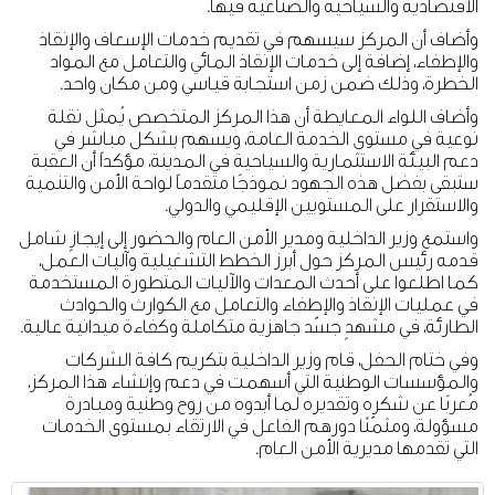
الاقتصادية والسياحية والصناعية فيها.
وأضاف أن المركز سيسهم في تقديم خدمات الإسعاف والإنقاذ
والإطفاء، إضافة إلى خدمات الإنقاذ المائي والتعامل مع المواد
الخطرة، وذلك ضمن زمن استجابة قياسي ومن مكان واحد.
وأضاف اللواء المعايطة أن هذا المركز المتخصص يُمثل نقلة
نوعية في مستوى الخدمة العامة، ويسهم بشكل مباشر في
دعم البيئة الاستثمارية والسياحية في المدينة، مؤكداً أن العقبة
ستبقى بفضل هذه الجهود نموذجًا متقدماً لواحة الأمن والتنمية
والاستقرار على المستويين الإقليمي والدولي.
واستمع وزير الداخلية ومدير الأمن العام والحضور إلى إيجازٍ شامل
قدمه رئيس المركز حول أبرز الخطط التشغيلية وآليات العمل،
كما اطلعوا على أحدث المعدات والآليات المتطورة المستخدمة
في عمليات الإنقاذ والإطفاء والتعامل مع الكوارث والحوادث
الطارئة، في مشهدٍ جسّد جاهزية متكاملة وكفاءة ميدانية عالية.
وفي ختام الحفل، قام وزير الداخلية بتكريم كافة الشركات
والمؤسسات الوطنية التي أسهمت في دعم وإنشاء هذا المركز،
مُعربًا عن شكره وتقديره لما أبدوه من روح وطنية ومبادرة
مسؤولة، ومثمّنًا دورهم الفاعل في الارتقاء بمستوى الخدمات
التي تقدمها مديرية الأمن العام.