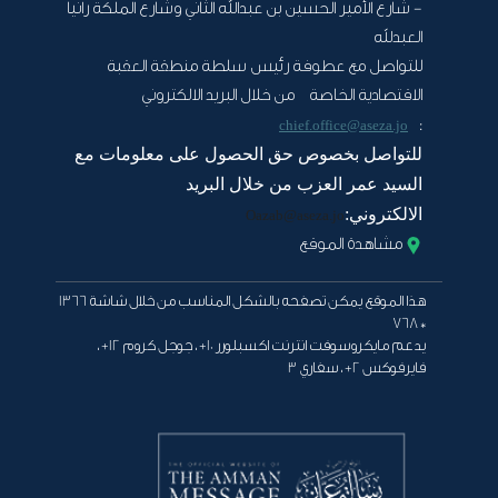
- شارع الأمير الحسين بن عبدالله الثاني وشارع الملكة رانيا
العبدلله
للتواصل مع عطوفة رئيس سلطة منطقة العقبة
الاقتصادية الخاصة من خلال البريد الالكتروني
:
chief.office@aseza.jo
للتواصل بخصوص حق الحصول على معلومات مع
السيد عمر العزب من خلال البريد
الالكتروني:
Oazab@aseza.jo
مشاهدة الموقع
هذا الموقع يمكن تصفحه بالشكل المناسب من خلال شاشة 1366
* 768
يدعم مايكروسوفت انترنت اكسبلورر 10+ ، جوجل كروم 12+ ،
فايرفوكس 2+ ، سفاري 3