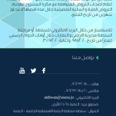
اعلام اصحاب العروض المتوافقة مع فكرة المشروع لتقديم
العروض الفنية و المالية التفصيلية خلال مدة اقصاها لا تتجاوز
شهرين من تاريخ التبليغ.
للاستفسار من خلال البريد الالكتروني للسلطة. أو مراجعة
السلطة/ مديرية الاراضي و العقارات خلال أوقات الدوام الرسمي
اعتباراً من تاريخ 09/15/2020 ولغاية 30/09/2020.
تواصل معنا
هاتف :
0096232091000
فاكس :
0096232091056
البريد الالكتروني :
aldiwan@aseza.jo
صندوق بريد :
العقبة 2565، الأردن
العنوان :
سلطة منطقة العقبة الاقتصادية الخاصة - العقبة