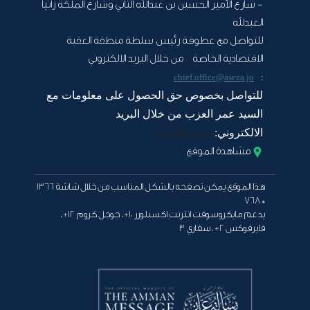
- شارع الأمير الحسين بن عبدالله الثاني وشارع الملكة رانيا
العبدلله
للتواصل مع عطوفة رئيس سلطة منطقة العقبة
الاقتصادية الخاصة من خلال البريد الالكتروني
:
chief.office@aseza.jo
للتواصل بخصوص حق الحصول على معلومات مع
السيد عمر العزب من خلال البريد
الالكتروني:
Oazab@aseza.jo
مشاهدة الموقع
هذا الموقع يمكن تصفحه بالشكل المناسب من خلال شاشة 1366
* 768
يدعم مايكروسوفت انترنت اكسبلورر 10+ ، جوجل كروم 12+ ،
فايرفوكس 2+ ، سفاري 3