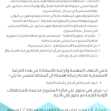
الخدمات:- المنطقة مخدومة بالمياه والكهرباء وغير مخدومة بخدمات
الصرف الصحي. جميع الكلف الخاصة بايصال و/أو توفير الخدمات ستكون على
نفقة المستثمر الذي سيحال عليه المشروع.
التخطيط والتطوير: المنطقة بحاجة الى اعادة تخطيط وتطوير من النواحي
المرورية ووفقا للمقترح المرفق المخطط رقم 2. جميع الكلف الخاصة
بعمليات الدراسة واعادة التخطيط والتطوير ستكون على نفقة المستثمر
الذي سيحال عليه المشروع.
مقترحات تطويرية اضافية: - للمتقدمين الحق باضافة مقترحات تطويرية
اضافية للمشروع بما يتماشى مع استخداماته.
بدل التقدم للفرصة الاستثمارية هو 1000 دينار غير مستردة،
للسلطة الحق بالغاء المشروع في أي مرحلة قبل الاحالة دون ابداء الاسباب و/أو
تحمل اية نفقات من اي نوع كانت.
فعلى الجهات المهتمة والراغبة بالاستفادة من هذه الفرصة
الاستثمارية تقديم رسالة اهتمام الى السلطة تتضمن ما يلي:-
خبرات الشركة في المجال و الملاءة المالية
ب-عرض فني يحتوي على فكرة المشروع مدعمة بالمخططات
الأولية اللازمة مع تصور ثلاثي الابعاد
علما بأن أخر موعد لتقديم رسالة الاهتمام هو 2020/10/15، وسيتم