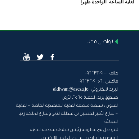
لغاية الساعة الواحدة ظهرا
تواصل معنا
هاتف :
0096232091000
فاكس :
0096232091056
البريد الالكتروني :
aldiwan@aseza.jo
صندوق بريد :
العقبة 2565، الأردن
العنوان :
سلطة منطقة العقبة الاقتصادية الخاصة - العقبة
- شارع الأمير الحسين بن عبدالله الثاني وشارع الملكة رانيا
العبدلله
للتواصل مع عطوفة رئيس سلطة منطقة العقبة
الاقتصادية الخاصة من خلال البريد الالكتروني