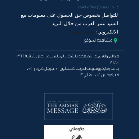
:
chief.office@aseza.jo
للتواصل بخصوص حق الحصول على معلومات مع
السيد عمر العزب من خلال البريد
الالكتروني:
Oazab@aseza.jo
مشاهدة الموقع
هذا الموقع يمكن تصفحه بالشكل المناسب من خلال شاشة 1366
* 768
يدعم مايكروسوفت انترنت اكسبلورر 10+ ، جوجل كروم 12+ ،
فايرفوكس 2+ ، سفاري 3