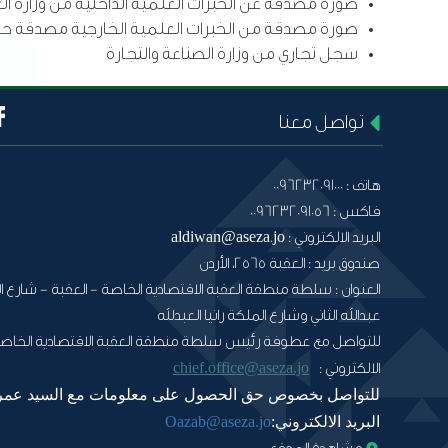
صورة مصدقة عن الخبرات العلمية الداخلية من وزارة
صورة مصدقة من الخبرات العلمية الخارجية مصدقة 
سجل تجاري من وزارة الصناعة والتجارة
تواصل معنا
هاتف :
0096232091000
فاكس :
0096232091056
البريد الالكتروني :
aldiwan@aseza.jo
صندوق بريد :
العقبة 2565، الأردن
العنوان :
سلطة منطقة العقبة الاقتصادية الخاصة - العقبة - شارع ال
عبدالله الثاني وشارع الملكة رانيا العبدلله
للتواصل مع عطوفة رئيس سلطة منطقة العقبة الاقتصادية الخاصة
chief.office@aseza.jo
الالكتروني :
للتواصل بخصوص حق الحصول على معلومات مع السيد عمر
البريد الالكتروني:
Oazab@aseza.jo