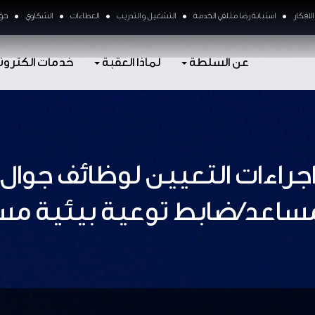
لافكار
استبانة رضا متلقي الخدمة
التشغيل و التدريب
العطاءات
الشكاوي
حق 
عن السلطة
لماذا العقبة
خدمات الكترون
اءات التعيين لوظائف جوال 
مساعد/ضابط توعية بيئية مس