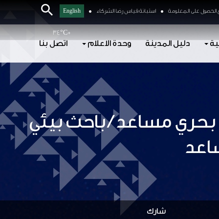
الحصول على المعلومة
استبانة قياس رضا الشركاء
English
34°
C
+
ية
دليل المدينة
وحدة الاعلام
اتصل بنا
بحري مساعد / باحث بيئي
اعد
شارك