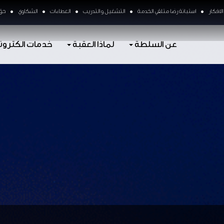
لافكار
استبانة رضا متلقي الخدمة
التشغيل و التدريب
العطاءات
الشكاوي
حق 
عن السلطة
لماذا العقبة
خدمات الكترون