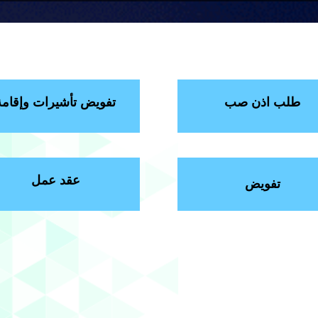
طلب اذن صب
تفويض تأشيرات وإقامة
عقد عمل
تفويض