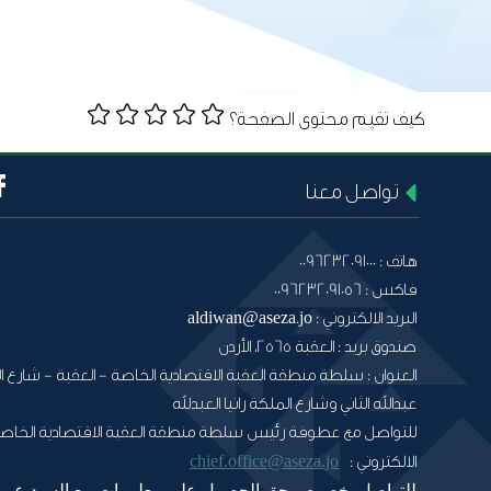
كيف تقيم محتوى الصفحة؟
تواصل معنا
هاتف :
0096232091000
فاكس :
0096232091056
البريد الالكتروني :
aldiwan@aseza.jo
صندوق بريد :
العقبة 2565، الأردن
العنوان :
سلطة منطقة العقبة الاقتصادية الخاصة - العقبة - شارع ال
عبدالله الثاني وشارع الملكة رانيا العبدلله
للتواصل مع عطوفة رئيس سلطة منطقة العقبة الاقتصادية الخاصة
chief.office@aseza.jo
الالكتروني :
للتواصل بخصوص حق الحصول على معلومات مع السيد عمر