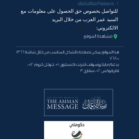
:
chief.office@aseza.jo
للتواصل بخصوص حق الحصول على معلومات مع
السيد عمر العزب من خلال البريد
الالكتروني:
Oazab@aseza.jo
مشاهدة الموقع
هذا الموقع يمكن تصفحه بالشكل المناسب من خلال شاشة 1366
* 768
يدعم مايكروسوفت انترنت اكسبلورر 10+ ، جوجل كروم 12+ ،
فايرفوكس 2+ ، سفاري 3