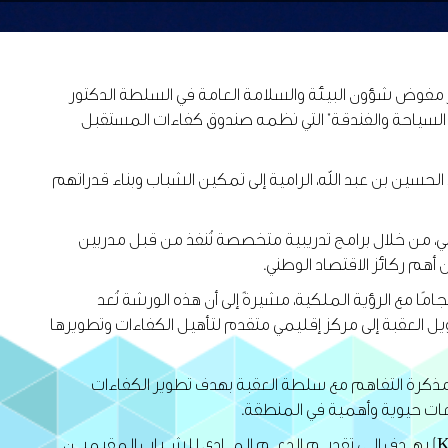
مفوض شؤون البيئة والسلامة العامة في السلطة الدكتور
ل السياحة والفندقة" التي نظمه صندوق كفاءات المستقبل
حسين بن عبد الله، الرامية إلى تمكين الشباب وبناء قدراتهم
 من خلال برامج تدريبية متخصصة تُنفذ من قبل مدربين
هم ركائز الاقتصاد الوطني.
تدامة، وجاذبة للاستثمار، انسجامًا مع الرؤية الملكية، مشيرةً إلى أن هذه الورشة تُعد
يل العقبة إلى مركز إقليمي متقدم لتأهيل الكفاءات وتطويرها
 مذكرة التفاهم مع سلطة العقبة بهدف تطوير الكفاءات
عات حيوية وأهمية في المنطقة.
وفي السياق بين د. عريضة أن صندوق كفاءات المستقبل هو برنامج ممول من الحكومة الألمانية من خلال بنك التنميه الألماني (KFW) يهــدف إلــى تقديــم الدعــم المــادي للشــباب المقيميــن