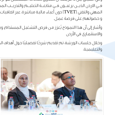
فــي الاردن الذيــن يرغبــون فــي متابعــة التعليــم والتدريــب ا
المهني والتقني (TVET) دون أعباء مالية مبا
و حصولهم على فرصة عمل.
وأشار إلى أن هذا النموذج يُعزز من فرص التشغيل المستدام، و
والاستثماري في الأردن
وخلال جلسات الورشة، تم تقديم شرحًا تفصيليًا حول أهداف ال
والتعليمية.