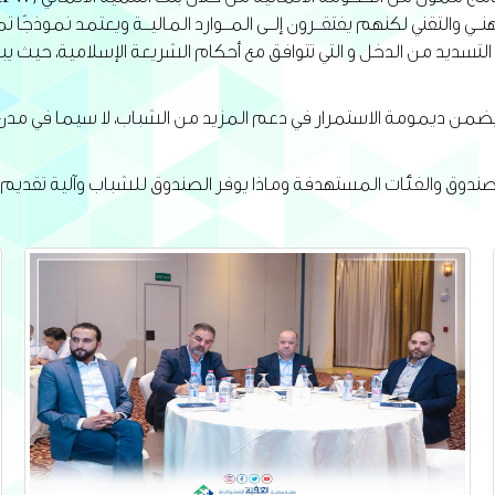
لمهنــي والتقني لكنهم يفتقــرون إلــى المــوارد الماليــة ويعتمد نموذجًا
شرة، عبر اتفاقيات التسديد من الدخل و التي تتوافق مع أحكام الشريعة الإسلام
يضمن ديمومة الاستمرار في دعم المزيد من الشباب، لا سيما في مدن ح
صندوق والفئات المستهدفة وماذا يوفر الصندوق للشباب وآلية تقديم ا