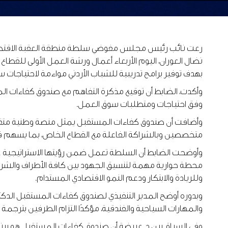
رعت نائب رئيس مجلس مفوضي سلطة منطقة العقبة الاقتصادية
نضال العوران، اليوم الأربعاء أعمال ورشة العمل الأولى للقط
بهدف توفير برامج تدريبية للشباب الأردني مواءمة لاحتياجات 
وأكدت، الضابط أن توقيع مذكرة التفاهم مع صندوق كفاءات المس
وفق احتياجات ومتطلبات سوق العمل.
وأضافت أن صندوق كفاءات المستقبل يمثل منصة وطنية متقدمة
متخصصين وبالشراكة الفاعلة مع القطاع الخاص، بما يسهم في إ
محطة حوارية مهمة لتنسيق الجهود بين كافة الأطراف والشراكات
وللريادة والابتكار ودعم النمو الاقتصادي المستدام.
وبدوره أوضح المدير التنفيذي لصندوق كفاءات المستقبل الدكت
والمهارات السياحية والفندقية، مؤكدًا التزام الطرفين بترج