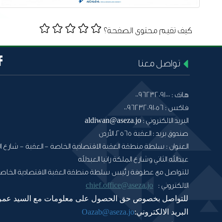
كيف تقيم محتوى الصفحة؟
تواصل معنا
هاتف :
0096232091000
فاكس :
0096232091056
البريد الالكتروني :
aldiwan@aseza.jo
صندوق بريد :
العقبة 2565، الأردن
العنوان :
سلطة منطقة العقبة الاقتصادية الخاصة - العقبة - شارع ال
عبدالله الثاني وشارع الملكة رانيا العبدلله
للتواصل مع عطوفة رئيس سلطة منطقة العقبة الاقتصادية الخاصة
chief.office@aseza.jo
الالكتروني :
للتواصل بخصوص حق الحصول على معلومات مع السيد عمر
البريد الالكتروني:
Oazab@aseza.jo