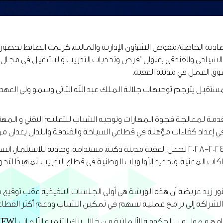
 الخاصة/ مفوض الشؤون الإدارية والمالية، كريمة الضابط بحضور 
اع السياحي والفندقي بعنوان "فرص وتحديات التدريب والتشغيل في مجا
سوق العمل في مدينة العقبة.
تقبل يترجم توجيهات جلالة الملك عبد الله الثاني وسمو ولي العهد ال
 لمعالجة فجوة المهارات وتوجيه الشباب للتعليم التقني و المهني،
عداد كفاءات مؤهلة في قطاعي السياحة والفندقة واللذان يعدان من أ
وأوضحت الضابط أن السلطة تعمل ضمن رؤيتها الاستراتيجية 2024-2028 لجعل العقبة مدينة ذكية، مس
 المعنية، وتحديد الأولويات الوطنية في قطاع التدريب، تمهيدًا لتحو
ور زيد عريضة أن هذه الورشة هي أولى الجلسات التنفيذية عقب توقيع
مة الشراكة إلى برامج عملية تسهم في تمكين الشباب ودعم أكثر القطا