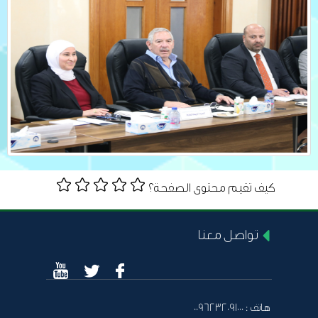
كيف تقيم محتوى الصفحة؟
تواصل معنا
هاتف :
0096232091000