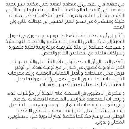
من جهته، قال المجالي إن منطقة العقبة تحتل مكانة استراتيجية
متقدمة في رؤية جلالة الملك عبدالله الثاني، باعتبارها بوابة الأردن
الاقتصادية على العالم، ونموذجاً تنموياً متكاملاً يحظى بمتابعة
حثيثة ومستمرة من سمو الأمير الحسين بن عبدالله الثاني، ولي
العهد.
وأشار إلى أن سلطة العقبة تضطلع اليوم بدور محوري في تحويل
العقبة إلى مركز عالمي للأعمال والاستثمار والخدمات اللوجستية
والسياحية، مستندة إلى بيئة تشريعية مرنة وبنية تحتية متطورة
وشراكات فاعلة مع القطاعين العام والخاص.
وأوضح المجالي أن السلطة تولي ملف التشغيل والتدريب وبناء
القدرات أولوية قصوى، من خلال برامج نوعية تهدف إلى توفير
فرص عمل مستدامة، وتأهيل الكفاءات الوطنية، وربط مخرجات
التدريب باحتياجات سوق العمل، ضمن رؤية شمولية لجعل
العقبة مركزاً إقليمياً لتنمية وتطوير المهارات.
واستعرض المعنيون في السلطة أمام اللجنة أبرز مؤشرات الأداء
والإنجازات المتحققة منذ إنشاء المنطقة الاقتصادية الخاصة،
والتي شملت استقطاب استثمارات نوعية، ورفع نسب التشغيل،
وتحسين بيئة الأعمال، وتعزيز مساهمة العقبة في الاقتصاد
الوطني، بما يرسخ مكانتها كقصة نجاح تنموية على المستويين
المحلي والدولي.