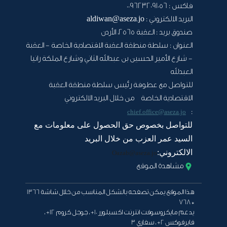
فاكس :
0096232091056
البريد الالكتروني :
aldiwan@aseza.jo
صندوق بريد :
العقبة 2565، الأردن
العنوان :
سلطة منطقة العقبة الاقتصادية الخاصة - العقبة
- شارع الأمير الحسين بن عبدالله الثاني وشارع الملكة رانيا
العبدلله
للتواصل مع عطوفة رئيس سلطة منطقة العقبة
الاقتصادية الخاصة من خلال البريد الالكتروني
:
chief.office@aseza.jo
للتواصل بخصوص حق الحصول على معلومات مع
السيد عمر العزب من خلال البريد
الالكتروني:
Oazab@aseza.jo
مشاهدة الموقع
هذا الموقع يمكن تصفحه بالشكل المناسب من خلال شاشة 1366
* 768
يدعم مايكروسوفت انترنت اكسبلورر 10+ ، جوجل كروم 12+ ،
فايرفوكس 2+ ، سفاري 3