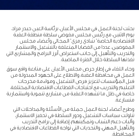
بحثت لجنة العمل في مجلس الأعيان، برئاسة العين حيدر مراد،
يوم الاثنين، مع رئيس مجلس مفوضي سلطة منطقة العقبة
الاقتصادية الخاصة" شادي رمزي" المجالي وأعضاء مجلس
المفوضين، عددا من القضايا المتعلقة بالتشغيل والاستثمار
والتدريب والتأهيل، إلى جانب استعراض أبرز البرامج والمشاريع التي
نفذتها السلطة خلال الفترة الماضية.
وجاء اللقاء في إطار حرص مجلس الأعيان على متابعة واقع سوق
العمل في محافظة العقبة، والاطلاع على الجهود المبذولة من
قبل المؤسسات لتعزيز فرص التشغيل، ومواءمة مخرجات
التعليم والتدريب مع احتياجات القطاعات الاقتصادية المختلفة،
خاصة في ظل ما تشهده العقبة من مشاريع تنموية واستثمارية
متسارعة.
وطرح أعضاء لجنة العمل جملة من الأسئلة والمداخلات التي
تناولت سياسات التشغيل، ودور السلطة في تحفيز الاستثمار،
وآليات دعم الشباب وتمكينهم، إضافة إلى برامج التدريب
والتأهيل المهني، والتحديات التي تواجه القطاعات الاقتصادية في
المحافظة.